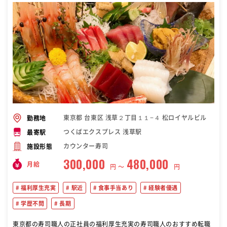
東京都 台東区 浅草２丁目１１−４ 松ロイヤルビル
勤務地
つくばエクスプレス 浅草駅
最寄駅
カウンター寿司
施設形態
300,000
480,000
月給
円 〜
円
福利厚生充実
駅近
食事手当あり
経験者優遇
学歴不問
長期
東京都の寿司職人の正社員の福利厚生充実の寿司職人のおすすめ転職