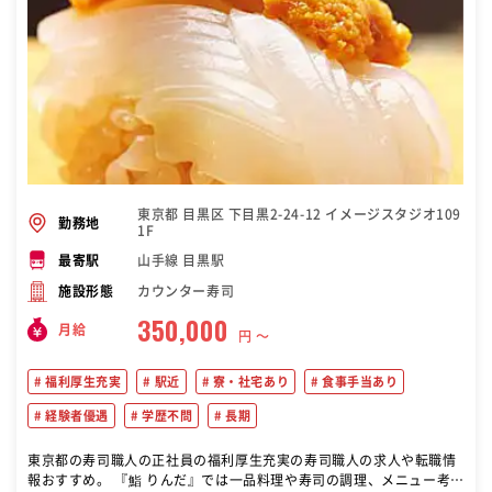
東京都 目黒区 下目黒2-24-12 イメージスタジオ109
勤務地
1F
山手線 目黒駅
最寄駅
カウンター寿司
施設形態
350,000
月給
円 〜
福利厚生充実
駅近
寮・社宅あり
食事手当あり
経験者優遇
学歴不問
長期
東京都の寿司職人の正社員の福利厚生充実の寿司職人の求人や転職情
報おすすめ。 『鮨 りんだ』では一品料理や寿司の調理、メニュー考