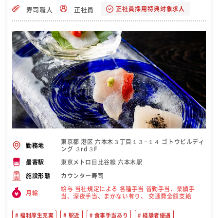
正社員採用特典対象求人
寿司職人
正社員
東京都 港区 六本木３丁目１３−１４ ゴトウビルディ
勤務地
ング ３rd３F
東京メトロ日比谷線 六本木駅
最寄駅
カウンター寿司
施設形態
給与 当社規定による 各種手当 皆勤手当、業績手
月給
当、深夜手当、まかない有り、 交通費全額支給
福利厚生充実
駅近
食事手当あり
経験者優遇