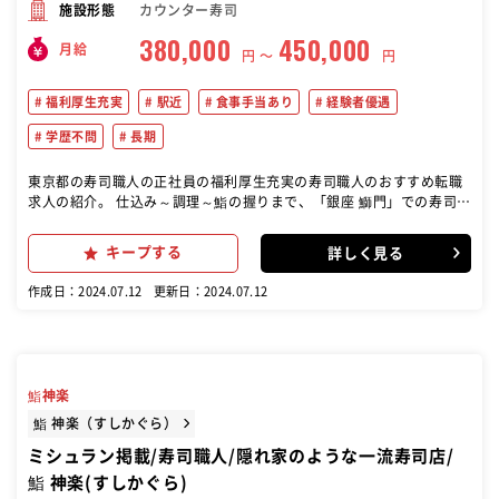
カウンター寿司
施設形態
380,000
450,000
月給
円 〜
円
福利厚生充実
駅近
食事手当あり
経験者優遇
学歴不問
長期
東京都の寿司職人の正社員の福利厚生充実の寿司職人のおすすめ転職
求人の紹介。 仕込み～調理～鮨の握りまで、「銀座 鰤門」での寿司職
人として勤務していただきます。 経験やスキルに応じて、様々なポジ
ションを経験しながら成長できる環境です。
キープする
詳しく見る
作成日：2024.07.12
更新日：2024.07.12
鮨神楽
鮨 神楽（すしかぐら）
ミシュラン掲載/寿司職人/隠れ家のような一流寿司店/
鮨 神楽(すしかぐら)