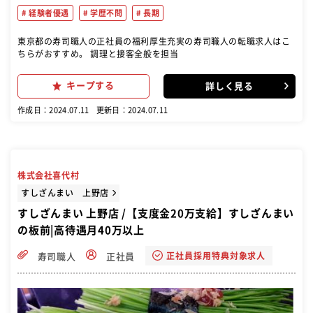
経験者優遇
学歴不問
長期
東京都の寿司職人の正社員の福利厚生充実の寿司職人の転職求人はこ
ちらがおすすめ。 調理と接客全般を担当
キープする
詳しく見る
作成日：2024.07.11
更新日：2024.07.11
株式会社喜代村
すしざんまい 上野店
すしざんまい 上野店 /【支度金20万支給】すしざんまい
の板前|高待遇月40万以上
正社員採用特典対象求人
寿司職人
正社員