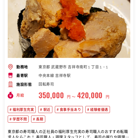
東京都 武蔵野市 吉祥寺南町１丁目１−１
勤務地
中央本線 吉祥寺駅
最寄駅
回転寿司
施設形態
350,000
420,000
月給
円 〜
円
福利厚生充実
駅近
食事手当あり
経験者優遇
学歴不問
長期
東京都の寿司職人の正社員の福利厚生充実の寿司職人のおすすめ転職
求人ならこれ！ 寿司職人・調理スタッフとして、寿司の握りや調理全