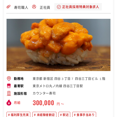
正社員採用特典対象求人
寿司職人
正社員
東京都 新宿区 四谷３丁目７ 四谷三丁目ビル １階
勤務地
東京メトロ丸ノ内線 四谷三丁目駅
最寄駅
カウンター寿司
施設形態
300,000
月給
円 〜
福利厚生充実
未経験者歓迎
駅近
食事手当あり