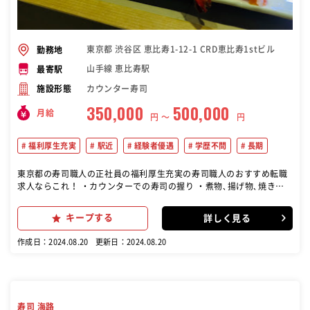
東京都 渋谷区 恵比寿1-12-1 CRD恵比寿1stビル
勤務地
山手線 恵比寿駅
最寄駅
カウンター寿司
施設形態
350,000
500,000
月給
円 〜
円
福利厚生充実
駅近
経験者優遇
学歴不問
長期
東京都の寿司職人の正社員の福利厚生充実の寿司職人のおすすめ転職
求人ならこれ！ ・カウンターでの寿司の握り ・煮物､揚げ物､焼き物
などの和食の調理 ・魚などの食材の仕入れ､仕込みや開店準備 ・接客
※経験や技術に合った業務をお任せします。 他にも、 ・売上管理 ・
キープする
詳しく見る
販売促進 ・メニュー開発 ・スタッフ教育 ・シフト管理 などもお任せ
していきたいと思っております。 店長職、マネジメント経験者の方や
作成日：2024.08.20
更新日：2024.08.20
既に能力がある方は さらに技術を磨いていただける環境です！
寿司 海路