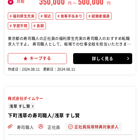
350,000
500,000
月給
円 〜
円
福利厚生充実
駅近
食事手当あり
経験者優遇
学歴不問
長期
東京都の寿司職人の正社員の福利厚生充実の寿司職人のおすすめ転職
求人ですよ。 寿司職人として、板場での仕事全般を担当いただきま
す。 握りをはじめとした調理業務全般をお任せ。 小規模なお店なの
で、さまざまな経験を積んでいただけると思います。 これまで培って
キープする
詳しく見る
きた実力を、存分に発揮してください！
作成日：2024.08.11
更新日：2024.08.11
株式会社ダイムラー
浅草 すし賢
下町浅草の寿司職人/浅草 すし賢
正社員採用特典対象求人
寿司職人
正社員