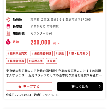
東京都 江東区 豊洲6-5-1 豊洲市場内3F 305
勤務地
ゆりかもめ 市場前駅
最寄駅
カウンター寿司
施設形態
250,000
月給
円 〜
福利厚生充実
未経験者歓迎
駅近
寮・社宅あり
経験者優遇
学歴不問
長期
東京都の寿司職人の正社員の福利厚生充実の寿司職人のおすすめ転職
求人ならこれ！ 厨房スタッフとしての基本的な業務を経験や希望に合
わせてお任せ致します ※仕込み・調理業務など 仕込み業務： 魚の下
処理や材料の準備など、寿司の仕込みに関する作業を行います。 調理
キープする
詳しく見る
業務： 寿司の握りやその他の調理業務を担当します。経験や希望に応
じて、調理の範囲が広がります。 その他の厨房業務： キッチンの清掃
作成日：2024.07.13
更新日：2024.07.13
や片付け、道具の管理など、基本的な厨房業務全般も含まれます。