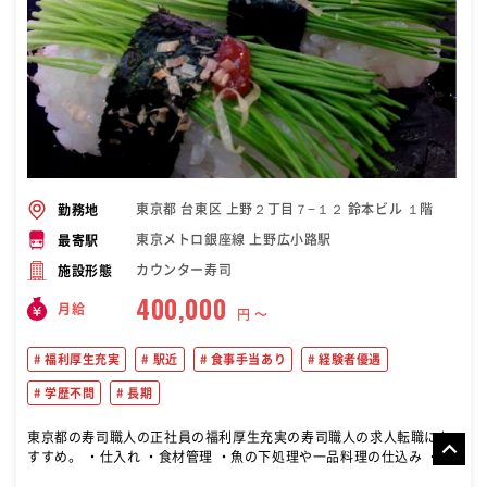
東京都 台東区 上野２丁目７−１２ 鈴本ビル １階
勤務地
東京メトロ銀座線 上野広小路駅
最寄駅
カウンター寿司
施設形態
400,000
月給
円 〜
福利厚生充実
駅近
食事手当あり
経験者優遇
学歴不問
長期
東京都の寿司職人の正社員の福利厚生充実の寿司職人の求人転職にお
すすめ。 ・仕入れ ・食材管理 ・魚の下処理や一品料理の仕込み ・寿
司調理 ・一品料理の調理 ・カウンター内での接客 など 板前、和食料