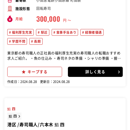
小田急電鉄小田原線 町田駅
最寄駅
回転寿司
施設形態
300,000
月給
円 〜
福利厚生充実
駅近
食事手当あり
経験者優遇
学歴不問
長期
東京都の寿司職人の正社員の福利厚生充実の寿司職人の転職おすすめ
求人ご紹介。 ・魚の仕込み ・寿司ネタの準備 ・シャリの準備 ・握り
業務 ・盛付 ・一品料理やつまみ作り ・洗い物 など
キープする
詳しく見る
作成日：2024.08.28
更新日：2024.08.28
鮨 四
鮨 四
港区 /寿司職人/六本木 鮨 四