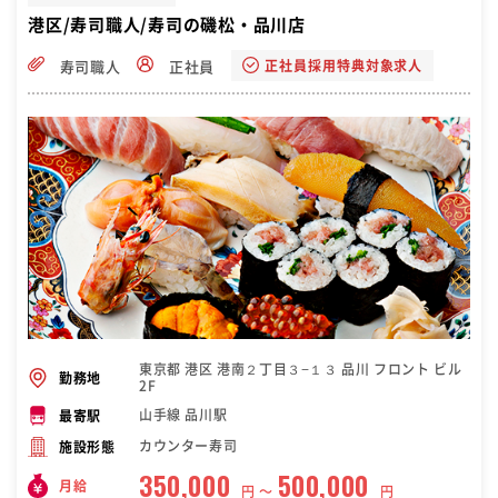
港区/寿司職人/寿司の磯松・品川店
正社員採用特典対象求人
寿司職人
正社員
東京都 港区 港南２丁目３−１３ 品川 フロント ビル
勤務地
2F
山手線 品川駅
最寄駅
カウンター寿司
施設形態
350,000
500,000
月給
円 〜
円