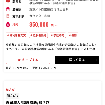
勤務地
事堂の中にある「参議院議員食堂」
東京メトロ銀座線 溜池山王駅
最寄駅
カウンター寿司
施設形態
350,000
月給
円 〜
福利厚生充実
経験者優遇
学歴不問
長期
東京都の寿司職人の正社員の福利厚生充実の寿司職人の転職求人おす
すめです。 ★国会議事堂の中にある「参議院議員食堂」でのお仕事で
す。 【業務内容】 寿司の握りを中心とした調理業務をお任せします。
状況に応じて接客業務もお願いします！ ※9月末のオープンまでは、
キープする
詳しく見る
既存店舗『鮨 塩釜港 銀座 極』での勤務となります。
作成日：2024.07.21
更新日：2024.07.21
和さび
和さび
寿司職人/調理補助/和さび