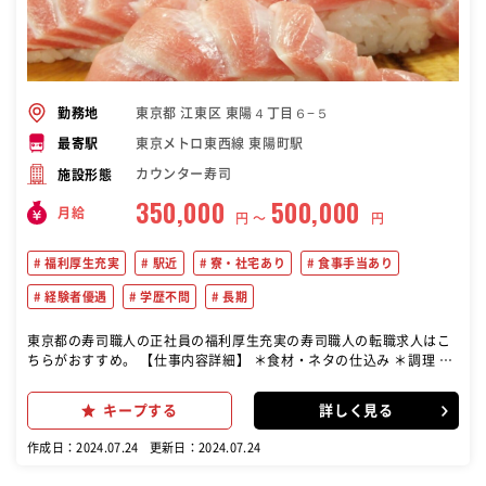
東京都 江東区 東陽４丁目６−５
勤務地
東京メトロ東西線 東陽町駅
最寄駅
カウンター寿司
施設形態
350,000
500,000
月給
円 〜
円
福利厚生充実
駅近
寮・社宅あり
食事手当あり
経験者優遇
学歴不問
長期
東京都の寿司職人の正社員の福利厚生充実の寿司職人の転職求人はこ
ちらがおすすめ。 【仕事内容詳細】 ＊食材・ネタの仕込み ＊調理 ＊
配膳 …等の板前スタッフ業務全般をお任せします！ 店舗でのお仕事の
他に、催事出店時は催事スタッフとしての業務があります。
キープする
詳しく見る
作成日：2024.07.24
更新日：2024.07.24