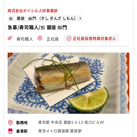
株式会社オイシル人材事業部
鮨 銀座 鰤門 （すし ぎんざ しもん）
急募/寿司職人/鮨 銀座 鰤門
正社員採用特典対象求人
寿司職人
正社員
東京都 中央区 銀座5-5-13 坂口ビル6F
勤務地
東京メトロ銀座線 銀座駅
最寄駅