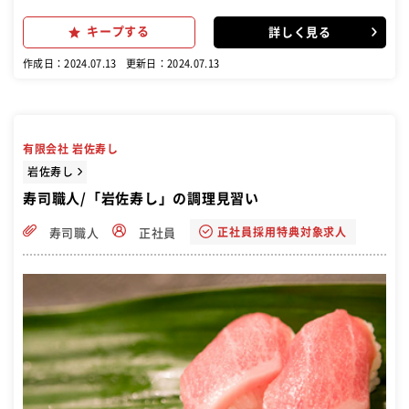
案、新しい技術の習得など、多岐にわたる業務を担当します。 一品料
理や寿司の調理: キッチンでの一品料理の調理やカウンターでの寿司の
キープする
詳しく見る
握りを担当。 メニュー開発と技術向上: 新しいメニューの考案や提
案。 基本的な技術の習得から高度な技術の向上まで。 準備、仕込み、
作成日：2024.07.13
更新日：2024.07.13
片付け: 営業前の食材の仕込みや準備、営業後の片付けや清掃。
有限会社 岩佐寿し
岩佐寿し
寿司職人/「岩佐寿し」の調理見習い
正社員採用特典対象求人
寿司職人
正社員