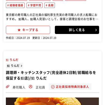
経験者優遇
学歴不問
長期
東京都の寿司職人の正社員の福利厚生充実の寿司職人の求人転職にお
すすめ。 鮨職人、鮨職人見習いとして、接客と調理全般のお仕事をお
願いします。 オーダーテイクから仕込み作業、ドリンク、洗い場ま
で、幅広いお仕事にチャレンジしていきましょう！
キープする
詳しく見る
作成日：2024.07.19
更新日：2024.07.19
鮨 りんだ
鮨 りんだ
調理師・キッチンスタッフ(完全週休2日制/前職給与を
保証する鮨店)/鮨 りんだ
正社員採用特典対象求人
寿司職人
正社員