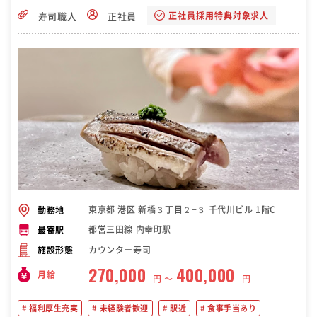
正社員採用特典対象求人
寿司職人
正社員
東京都 港区 新橋３丁目２−３ 千代川ビル 1階C
勤務地
都営三田線 内幸町駅
最寄駅
カウンター寿司
施設形態
270,000
400,000
月給
円 〜
円
福利厚生充実
未経験者歓迎
駅近
食事手当あり