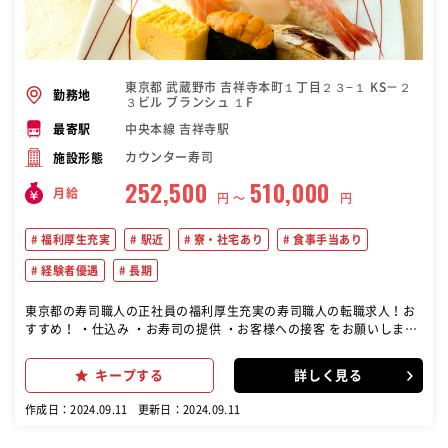
東京都 武蔵野市 吉祥寺本町１丁目２３−１ KS－２
勤務地
３ビル ブランシュ １F
中央本線 吉祥寺駅
最寄駅
カウンター寿司
施設形態
252,500
510,000
月給
円 〜
円
福利厚生充実
駅近
寮・社宅あり
食事手当あり
経験者優遇
長期
東京都の寿司職人の正社員の福利厚生充実の寿司職人の転職求人！お
すすめ！ ・仕込み ・お寿司の提供 ・お客様への接客 をお願いしま
す。
キープする
詳しく見る
作成日：2024.09.11
更新日：2024.09.11