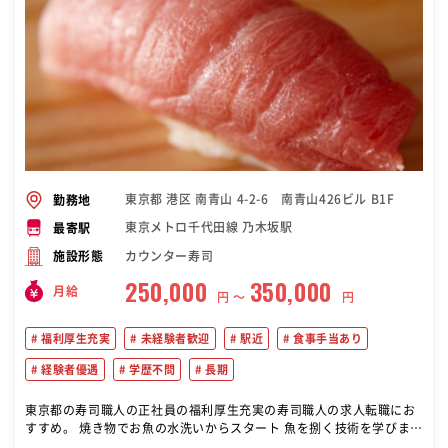
東京都 港区 南青山 4-2-6 南青山426ビル B1F
勤務地
東京メトロ千代田線 乃木坂駅
最寄駅
カウンター寿司
施設形態
250,000
350,000
月給
円 〜
円
福利厚生充実
未経験者歓迎
駅近
食事手当あり
経験者優遇
学歴不問
長期
東京都の寿司職人の正社員の福利厚生充実の寿司職人の求人転職にお
すすめ。 焼き物でお魚の水洗いからスタート 魚を捌く技術を学びます
大将のアシスタント{寿司を握る技術だけでなく、接客やお客様とのコ