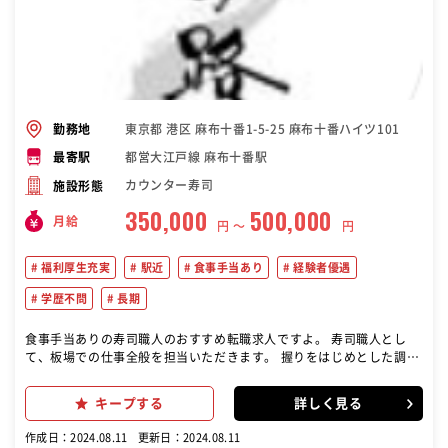
東京都 港区 麻布十番1-5-25 麻布十番ハイツ101
勤務地
都営大江戸線 麻布十番駅
最寄駅
カウンター寿司
施設形態
350,000
500,000
月給
円 〜
円
福利厚生充実
駅近
食事手当あり
経験者優遇
学歴不問
長期
食事手当ありの寿司職人のおすすめ転職求人ですよ。 寿司職人とし
て、板場での仕事全般を担当いただきます。 握りをはじめとした調理
業務全般をお任せ。 小規模なお店なので、さまざまな経験を積んでい
ただけると思います。 これまで培ってきた実力を、存分に発揮してく
キープする
詳しく見る
ださい！
作成日：2024.08.11
更新日：2024.08.11