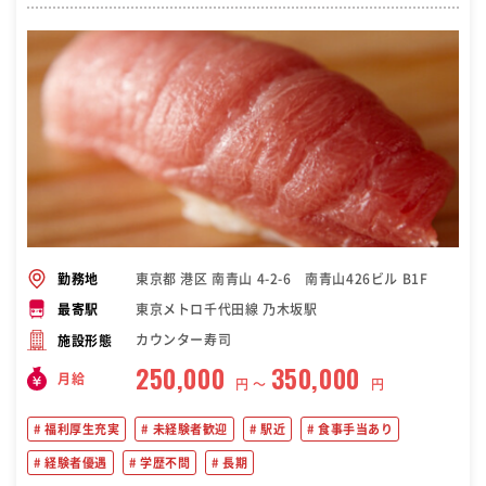
東京都 港区 南青山 4-2-6 南青山426ビル B1F
勤務地
東京メトロ千代田線 乃木坂駅
最寄駅
カウンター寿司
施設形態
250,000
350,000
月給
円 〜
円
福利厚生充実
未経験者歓迎
駅近
食事手当あり
経験者優遇
学歴不問
長期