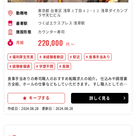
東京都 台東区 浅草３丁目４２−１２ 浅草ダイカンプ
勤務地
ラザ天仁ビル
つくばエクスプレス 浅草駅
最寄駅
カウンター寿司
施設形態
220,000
月給
円 〜
福利厚生充実
未経験者歓迎
駅近
食事手当あり
経験者優遇
学歴不問
長期
食事手当ありの寿司職人のおすすめ転職求人の紹介。 仕込みや調理裏
方全般、ホールの仕事などもしていただきます。 すし職人としてのス
キルも学ぶ機会はありますが、職務内容は寿司だけに限らず、さまざ
まな調理技術を学ぶことができます。
キープする
詳しく見る
作成日：2024.08.28
更新日：2024.08.28