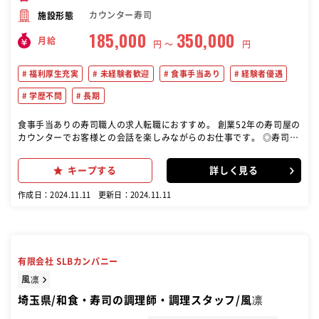
カウンター寿司
施設形態
185,000
350,000
月給
円 〜
円
福利厚生充実
未経験者歓迎
食事手当あり
経験者優遇
学歴不問
長期
食事手当ありの寿司職人の求人転職におすすめ。 創業52年の寿司屋の
カウンターでお客様との会話を楽しみながらのお仕事です。 ◎寿司、
一品料理、宴会（５８名まで可能）の料理を準備します ★経験を活か
したお仕事をして頂きます ＊午前中は仕入れた魚の水洗いなどの仕込
キープする
詳しく見る
みが中心になります。 ＊カウンターではお客様との会話を楽しみなが
ら寿司や刺身の提供をお願いします。 ＊調理場では一品料理や宴会料
作成日：2024.11.11
更新日：2024.11.11
理のお支度をお願いします。
有限会社 SLBカンパニー
風凛
埼玉県/和食・寿司の調理師・調理スタッフ/風凛