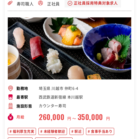
正社員採用特典対象求人
寿司職人
正社員
埼玉県 川越市 仲町6-4
勤務地
西武鉄道新宿線 本川越駅
最寄駅
カウンター寿司
施設形態
260,000
350,000
月給
円 〜
円
福利厚生充実
未経験者歓迎
駅近
食事手当あり