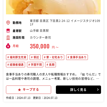
東京都 目黒区 下目黒2-24-12 イメージスタジオ109
勤務地
1F
山手線 目黒駅
最寄駅
カウンター寿司
施設形態
350,000
月給
円 〜
福利厚生充実
駅近
寮・社宅あり
食事手当あり
経験者優遇
学歴不問
長期
食事手当ありの寿司職人の求人や転職情報おすすめ。 『鮨 りんだ』で
は一品料理や寿司の調理、メニュー考案、新しい技術の習得など、多
岐にわたる業務を担当します。 一品料理や寿司の調理: キッチンでの
一品料理の調理やカウンターでの寿司の握りを担当。 メニュー開発と
キープする
詳しく見る
技術向上: 新しいメニューの考案や提案。 基本的な技術の習得から高
度な技術の向上まで。 準備、仕込み、片付け: 営業前の食材の仕込み
作成日：2024.07.13
更新日：2024.07.13
や準備、営業後の片付けや清掃。