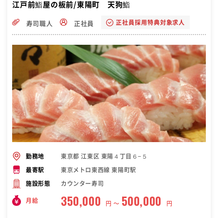
江戸前鮨屋の板前/東陽町 天狗鮨
正社員採用特典対象求人
寿司職人
正社員
東京都 江東区 東陽４丁目６−５
勤務地
東京メトロ東西線 東陽町駅
最寄駅
カウンター寿司
施設形態
350,000
500,000
月給
円 〜
円