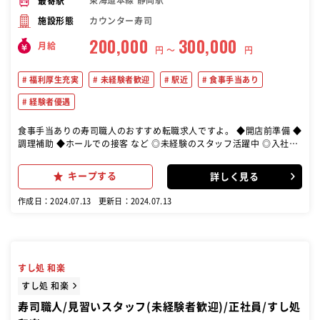
東海道本線 静岡駅
最寄駅
カウンター寿司
施設形態
200,000
300,000
月給
円 〜
円
福利厚生充実
未経験者歓迎
駅近
食事手当あり
経験者優遇
食事手当ありの寿司職人のおすすめ転職求人ですよ。 ◆開店前準備 ◆
調理補助 ◆ホールでの接客 など ◎未経験のスタッフ活躍中 ◎入社2
～3年を目安に カウンターでの握り作業へ
キープする
詳しく見る
作成日：2024.07.13
更新日：2024.07.13
すし処 和楽
すし処 和楽
寿司職人/見習いスタッフ(未経験者歓迎)/正社員/すし処