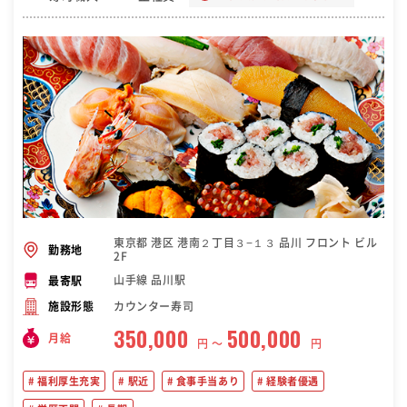
東京都 港区 港南２丁目３−１３ 品川 フロント ビル
勤務地
2F
山手線 品川駅
最寄駅
カウンター寿司
施設形態
350,000
500,000
月給
円 〜
円
福利厚生充実
駅近
食事手当あり
経験者優遇