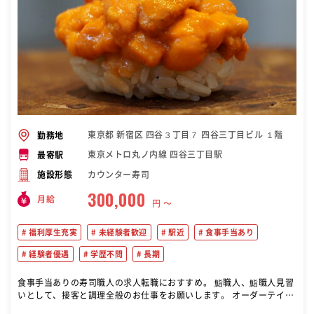
東京都 新宿区 四谷３丁目７ 四谷三丁目ビル １階
勤務地
東京メトロ丸ノ内線 四谷三丁目駅
最寄駅
カウンター寿司
施設形態
300,000
月給
円 〜
福利厚生充実
未経験者歓迎
駅近
食事手当あり
経験者優遇
学歴不問
長期
食事手当ありの寿司職人の求人転職におすすめ。 鮨職人、鮨職人見習
いとして、接客と調理全般のお仕事をお願いします。 オーダーテイク
から仕込み作業、ドリンク、洗い場まで、幅広いお仕事にチャレンジ