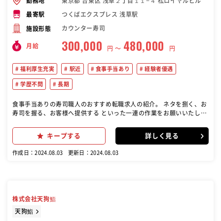
東京都 台東区 浅草２丁目１１−４ 松ロイヤルビル
勤務地
つくばエクスプレス 浅草駅
最寄駅
カウンター寿司
施設形態
300,000
480,000
月給
円 〜
円
福利厚生充実
駅近
食事手当あり
経験者優遇
学歴不問
長期
食事手当ありの寿司職人のおすすめ転職求人の紹介。 ネタを捌く、お
寿司を握る、お客様へ提供する といった一連の作業をお願いいたしま
す。 カウンターでの調理です！
キープする
詳しく見る
作成日：2024.08.03
更新日：2024.08.03
株式会社天狗鮨
天狗鮨