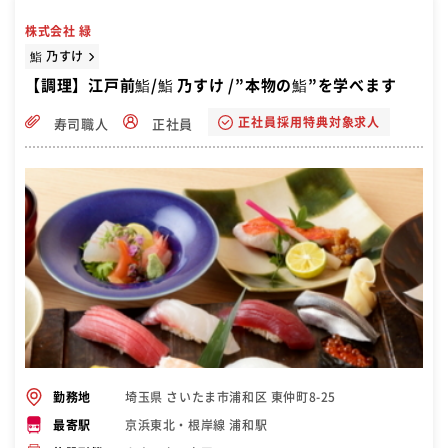
株式会社 緑
鮨 乃すけ
【調理】江戸前鮨/鮨 乃すけ /”本物の鮨”を学べます
正社員採用特典対象求人
寿司職人
正社員
埼玉県 さいたま市浦和区 東仲町8-25
勤務地
京浜東北・根岸線 浦和駅
最寄駅