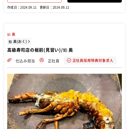
作成日：2024.09.11
更新日：2024.09.11
鮨 奥
鮨 奥(おく)
高級寿司店の板前(見習い)/鮨 奥
正社員採用特典対象求人
仕込み担当
正社員