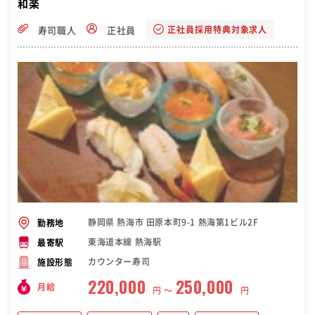
和楽
正社員採用特典対象求人
寿司職人
正社員
静岡県 熱海市 田原本町9-1 熱海第1ビル2F
勤務地
東海道本線 熱海駅
最寄駅
カウンター寿司
施設形態
220,000
250,000
月給
円 〜
円