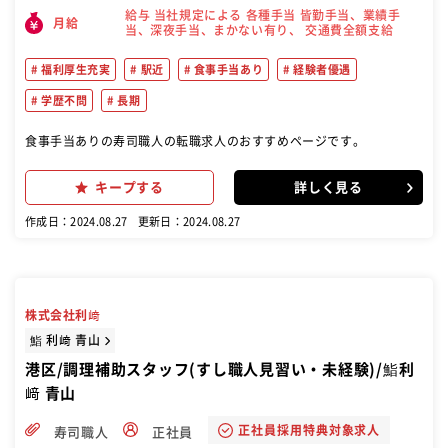
給与 当社規定による 各種手当 皆勤手当、業績手
月給
当、深夜手当、まかない有り、 交通費全額支給
福利厚生充実
駅近
食事手当あり
経験者優遇
学歴不問
長期
食事手当ありの寿司職人の転職求人のおすすめページです。
キープする
詳しく見る
作成日：2024.08.27
更新日：2024.08.27
株式会社利﨑
鮨 利﨑 青山
港区/調理補助スタッフ(すし職人見習い・未経験)/鮨利
﨑 青山
正社員採用特典対象求人
寿司職人
正社員