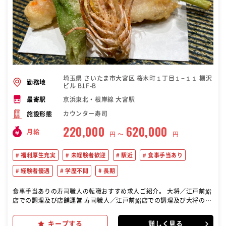
埼玉県 さいたま市大宮区 桜木町１丁目１−１１ 棚沢
勤務地
ビル B1F-B
京浜東北・根岸線 大宮駅
最寄駅
カウンター寿司
施設形態
220,000
620,000
月給
円 〜
円
福利厚生充実
未経験者歓迎
駅近
食事手当あり
経験者優遇
学歴不問
長期
食事手当ありの寿司職人の転職おすすめ求人ご紹介。 大将／江戸前鮨
店での調理及び店舗運営 寿司職人／江戸前鮨店での調理及び大将の補
佐 寿司見習／江戸前鮨店での調理補助
キープする
詳しく見る