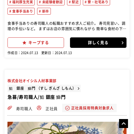
福利厚生充実
未経験者歓迎
駅近
寮・社宅あり
食事手当あり
新卒
食事手当ありの寿司職人の転職おすすめ求人ご紹介。 寿司見習い、調
理の手伝いなど。 まずはお店の雰囲気に慣れながら 簡単な食材の下準
備、洗い場などからお願いしていきます。 その後は盛り付け、一品料
理の調理から始まり、 徐々に握りの経験を積んで下さい。 丁寧に教え
キープする
詳しく見る
ますので、本格江戸前寿司を イチから学びたい方、大歓迎です
作成日：2024.07.13
更新日：2024.07.13
株式会社オイシル人材事業部
鮨 銀座 鰤門 （すし ぎんざ しもん）
急募/寿司職人/鮨 銀座 鰤門
正社員採用特典対象求人
寿司職人
正社員