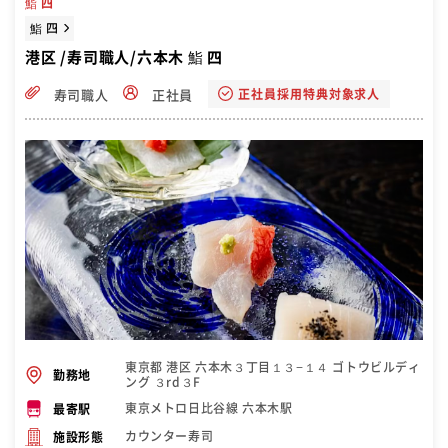
鮨 四
鮨 四
港区 /寿司職人/六本木 鮨 四
正社員採用特典対象求人
寿司職人
正社員
東京都 港区 六本木３丁目１３−１４ ゴトウビルディ
勤務地
ング ３rd３F
東京メトロ日比谷線 六本木駅
最寄駅
カウンター寿司
施設形態