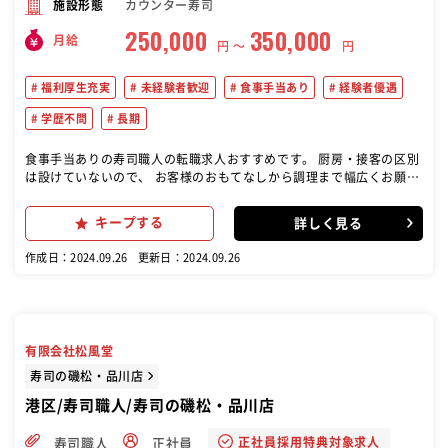
カウンター寿司
施設形態
250,000
350,000
月給
円 〜
円
福利厚生充実
未経験者歓迎
食事手当あり
経験者優遇
学歴不問
長期
食事手当ありの寿司職人の転職求人おすすめです。 厨房・接客の区別
は設けていないので、 お客様のおもてなしから調理まで幅広くお願い
します。 未経験の方には一から仕事をお教えしますのでご安心くださ
い。 慣れてきたら、少しずつ「握り」にも挑戦していきましょう。 調
キープする
詳しく見る
理や上質な握りの技術、ワンランク上のおもてなしなど、 さまざまな
スキルが磨かれていく環境です。
作成日：2024.09.26
更新日：2024.09.26
有限会社松風堂
寿司の磯松・品川店
港区/寿司職人/寿司の磯松・品川店
正社員採用特典対象求人
寿司職人
正社員