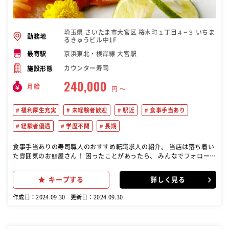
埼玉県 さいたま市大宮区 桜木町１丁目４−３ いちま
勤務地
るきゅうビル中1F
京浜東北・根岸線 大宮駅
最寄駅
カウンター寿司
施設形態
240,000
月給
円 〜
福利厚生充実
未経験者歓迎
駅近
食事手当あり
経験者優遇
学歴不問
長期
食事手当ありの寿司職人のおすすめ転職求人の紹介。 当店は落ち着い
た雰囲気のお鮨屋さん！ 困ったことがあったら、 みんなでフォローす
る体制が整っている チームワークの良い雰囲気の店内です！ 寿司の調
理と提供 接客業務 店舗のチームワークへの貢献 食材の管理・仕込み
キープする
詳しく見る
清掃・後片付け
作成日：2024.09.30
更新日：2024.09.30