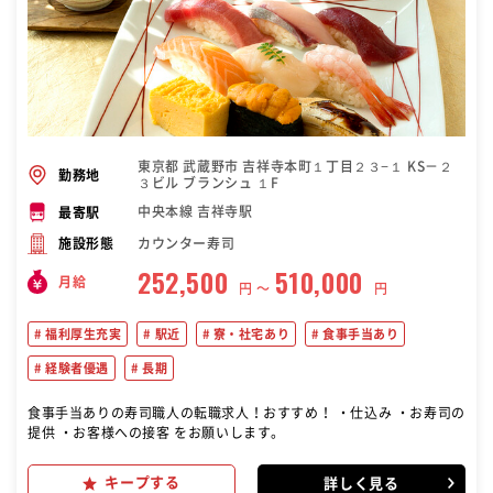
東京都 武蔵野市 吉祥寺本町１丁目２３−１ KS－２
勤務地
３ビル ブランシュ １F
中央本線 吉祥寺駅
最寄駅
カウンター寿司
施設形態
252,500
510,000
月給
円 〜
円
福利厚生充実
駅近
寮・社宅あり
食事手当あり
経験者優遇
長期
食事手当ありの寿司職人の転職求人！おすすめ！ ・仕込み ・お寿司の
提供 ・お客様への接客 をお願いします。
キープする
詳しく見る