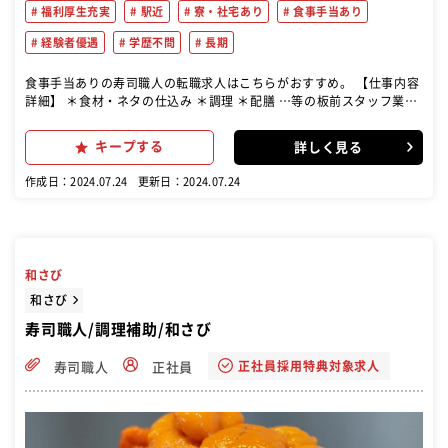
福利厚生充実
駅近
寮・社宅あり
食事手当あり
経験者優遇
学歴不問
長期
食事手当ありの寿司職人の転職求人はこちらがおすすめ。 【仕事内容
詳細】 ＊食材・ネタの仕込み ＊調理 ＊配膳 …等の板前スタッフ業務
全般をお任せします！ 店舗でのお仕事の他に、催事出店時は催事スタ
ッフとしての業務があります。
キープする
詳しく見る
作成日：2024.07.24
更新日：2024.07.24
和さび
和さび
寿司職人/調理補助/和さび
正社員採用特典対象求人
寿司職人
正社員